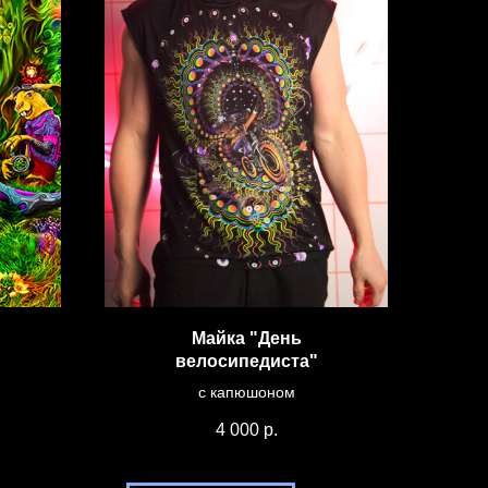
Майка "День
велосипедиста"
с капюшоном
4 000
р.